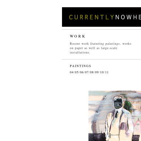
WORK
Recent work featuring paintings, works
on paper as well as large-scale
installations.
PAINTINGS
04
/
05
/
06
/
07
/
08
/
09
/
10
/
11