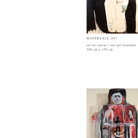
WATERFALL 007
oil on canvas / oel auf leinwand
200 cm x 150 cm