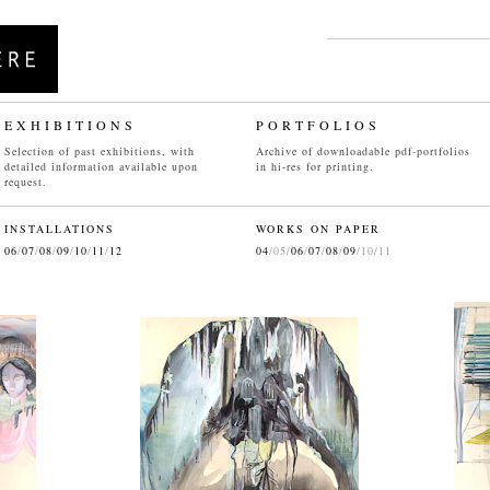
EXHIBITIONS
PORTFOLIO
S
Selection of past exhibitions, with
Archive of downloadable pdf-portfolios
detailed information available upon
in hi-res for printing.
request.
INSTALLATIONS
WORKS ON PAPER
06
/
07
/
08
/
09
/
10
/
11
/
12
04
/05/
06
/
07
/
08
/
09
/10/11