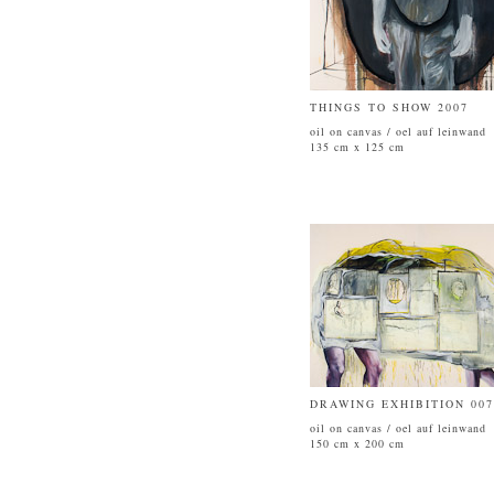
THINGS TO SHOW 2007
oil on canvas / oel auf leinwand
135 cm x 125 cm
DRAWING EXHIBITION 007
oil on canvas / oel auf leinwand
150 cm x 200 cm