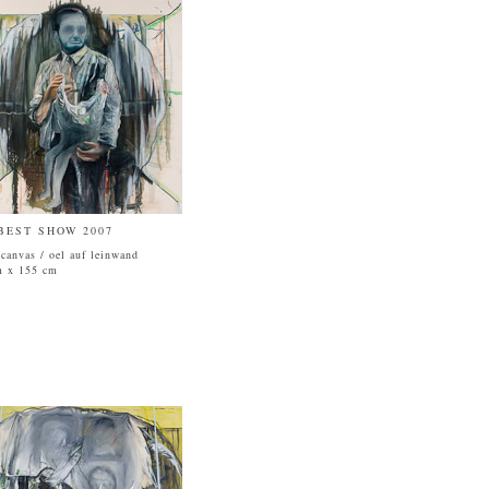
BEST SHOW 2007
 canvas / oel auf leinwand
m x 155 cm