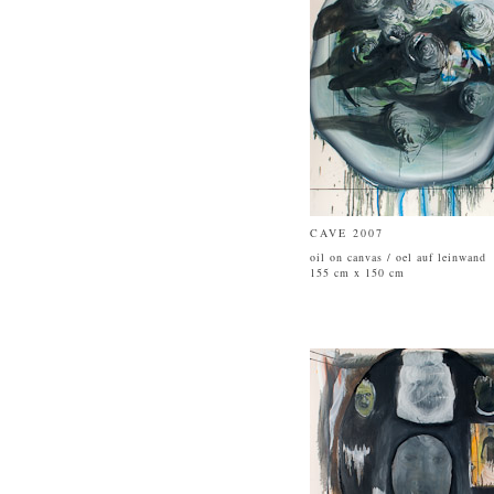
CAVE 2007
oil on canvas / oel auf leinwand
155 cm x 150 cm