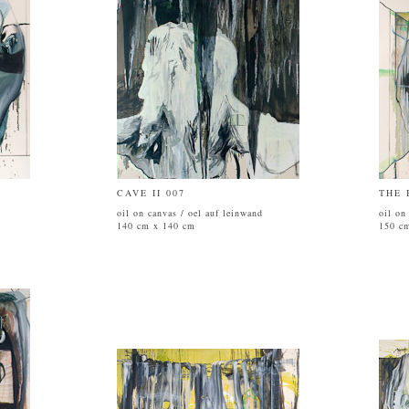
CAVE II 007
THE 
oil on canvas / oel auf leinwand
oil on
140 cm x 140 cm
150 c