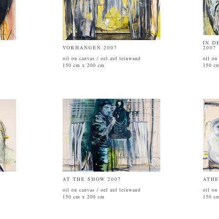
IN D
VORHANGEN 2007
2007
oil on canvas / oel auf leinwand
oil on
150 cm x 200 cm
150 c
AT THE SHOW 2007
ATHE
oil on canvas / oel auf leinwand
oil on
150 cm x 200 cm
150 c