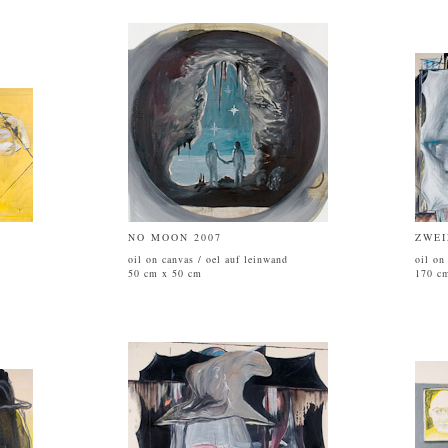
NO MOON 2007
ZWEI
oil on canvas / oel auf leinwand
oil on
50 cm x 50 cm
170 c