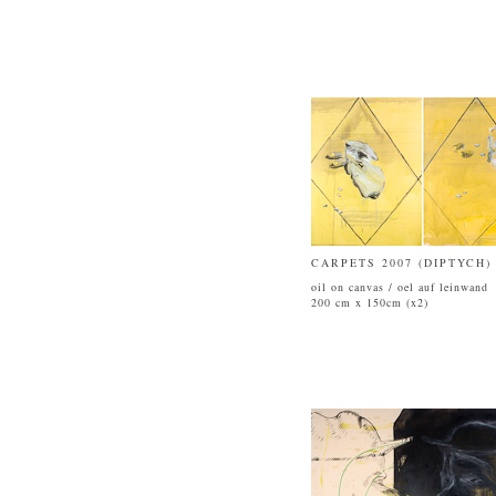
CARPETS 2007 (DIPTYCH)
oil on canvas / oel auf leinwand
200 cm x 150cm (x2)