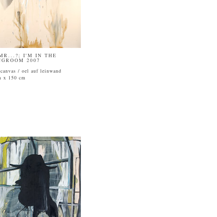
MR...?; I'M IN THE
NGROOM 2007
 canvas / oel auf leinwand
m x 150 cm